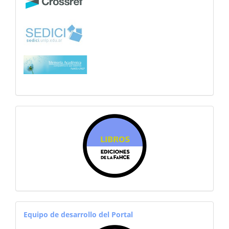
sitiosfahce
equiporevistas
Equipo de desarrollo del Portal