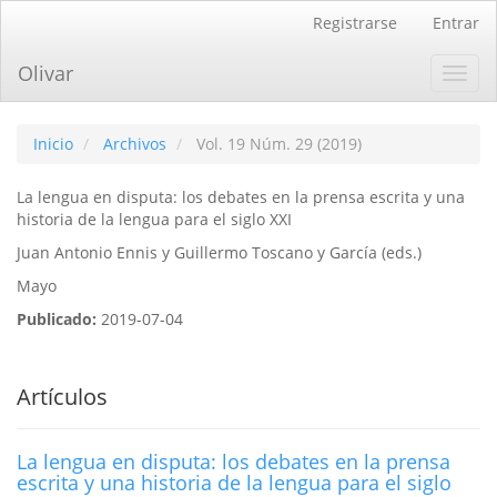
Navegación
Registrarse
Entrar
principal
Contenido
Olivar
Toggl
principal
navig
Barra
lateral
Inicio
Archivos
Vol. 19 Núm. 29 (2019)
La lengua en disputa: los debates en la prensa escrita y una
historia de la lengua para el siglo XXI
Juan Antonio Ennis y Guillermo Toscano y Garcí­a (eds.)
Mayo
Publicado:
2019-07-04
Artículos
La lengua en disputa: los debates en la prensa
escrita y una historia de la lengua para el siglo