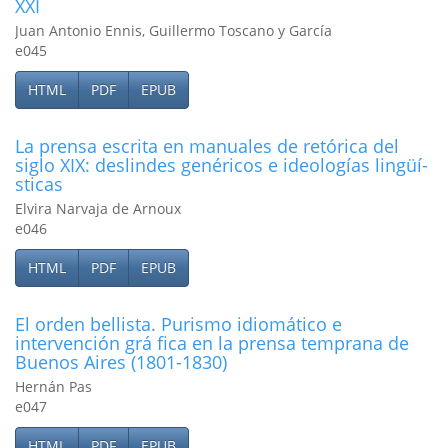
XXI
Juan Antonio Ennis, Guillermo Toscano y García
e045
HTML
PDF
EPUB
La prensa escrita en manuales de retórica del
siglo XIX: deslindes genéricos e ideologí­as lingüí­
sticas
Elvira Narvaja de Arnoux
e046
HTML
PDF
EPUB
El orden bellista. Purismo idiomático e
intervención grá ­fica en la prensa temprana de
Buenos Aires (1801-1830)
Hernán Pas
e047
HTML
PDF
EPUB