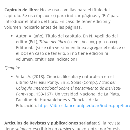
Capítulo de libro
: No se usa comillas para el título del
capítulo. Se usa (pp. xx-xx) para indicar páginas y “En” para
introducir el título del libro. En caso de tener edición y
volumen indicarlo antes de las páginas.
Autor, A. (año). Título del capítulo. En N. Apellido del
editor (Ed.),
Título del libro
(xx ed., Vol. xx, pp. xx–xxx).
Editorial. [si se cita versión en línea agregar el enlace o
el DOI en caso de tenerlo. Si no tiene edición ni
volumen, omitir esa indicación]
Ejemplo
:
Vidal, A. (2018). Ciencia, filosofía y naturaleza en el
último Merleau-Ponty. En S. Solas (Comp.),
Actas del
Coloquio Internacional Sobre el pensamiento de Merleau-
Ponty
(pp. 153-167). Universidad Nacional de La Plata,
Facultad de Humanidades y Ciencias de la
Educación.
https://libros.fahce.unlp.edu.ar/index.php/lib
Artículos de Revistas y publicaciones seriadas
: Si la revista
tiene
volumen
, escribirlo en
cursiva
y luego, entre paréntesis,