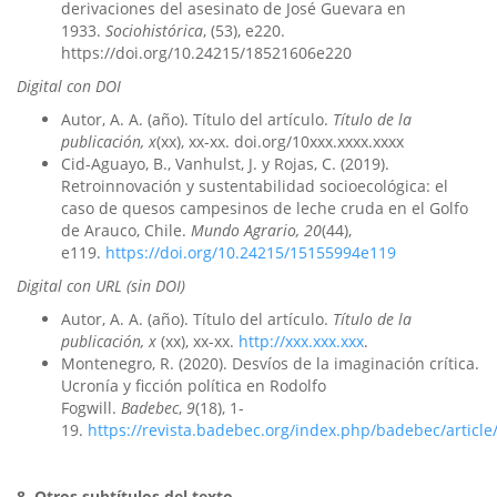
derivaciones del asesinato de José Guevara en
1933.
Sociohistórica
, (53), e220.
https://doi.org/10.24215/18521606e220
Digital con DOI
Autor, A. A. (año). Título del artículo.
Título de la
publicación, x
(xx), xx-xx. doi.org/10xxx.xxxx.xxxx
Cid-Aguayo, B., Vanhulst, J. y Rojas, C. (2019).
Retroinnovación y sustentabilidad socioecológica: el
caso de quesos campesinos de leche cruda en el Golfo
de Arauco, Chile.
Mundo Agrario, 20
(44),
e119.
https://doi.org/10.24215/15155994e119
Digital con URL (sin DOI)
Autor, A. A. (año). Título del artículo.
Título de la
publicación, x
(xx), xx-xx.
http://xxx.xxx.xxx
.
Montenegro, R. (2020). Desvíos de la imaginación crítica.
Ucronía y ficción política en Rodolfo
Fogwill.
Badebec
,
9
(18), 1-
19.
https://revista.badebec.org/index.php/badebec/article
8. Otros subtítulos del texto