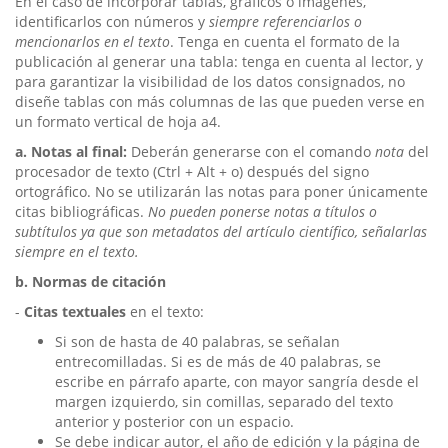
En el caso de incorporar tablas, gráficos o imágenes,
identificarlos con números y
siempre referenciarlos o
mencionarlos en el texto
. Tenga en cuenta el formato de la
publicación al generar una tabla: tenga en cuenta al lector, y
para garantizar la visibilidad de los datos consignados, no
diseñe tablas con más columnas de las que pueden verse en
un formato vertical de hoja a4.
a. Notas al final:
Deberán generarse con el comando
nota
del
procesador de texto (Ctrl + Alt + o) después del signo
ortográfico. No se utilizarán las notas para poner únicamente
citas bibliográficas.
No pueden ponerse notas a títulos o
subtítulos ya que son metadatos del artículo científico, señalarlas
siempre en el texto.
b. Normas de citación
-
Citas textuales
en el texto:
Si son de hasta de 40 palabras, se señalan
entrecomilladas. Si es de más de 40 palabras, se
escribe en párrafo aparte, con mayor sangría desde el
margen izquierdo, sin comillas, separado del texto
anterior y posterior con un espacio.
Se debe indicar autor, el año de edición y la página de