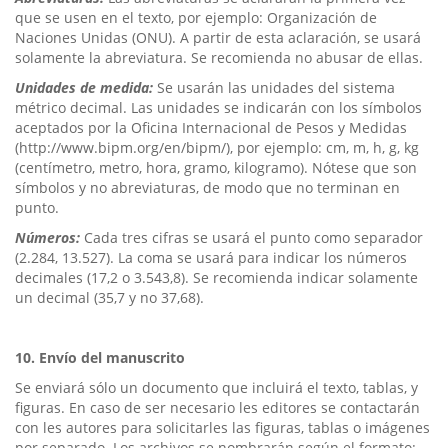
que se usen en el texto, por ejemplo: Organización de
Naciones Unidas (ONU). A partir de esta aclaración, se usará
solamente la abreviatura. Se recomienda no abusar de ellas.
Unidades de medida:
Se usarán las unidades del sistema
métrico decimal. Las unidades se indicarán con los símbolos
aceptados por la Oficina Internacional de Pesos y Medidas
(http://www.bipm.org/en/bipm/), por ejemplo: cm, m, h, g, kg
(centímetro, metro, hora, gramo, kilogramo). Nótese que son
símbolos y no abreviaturas, de modo que no terminan en
punto.
Números:
Cada tres cifras se usará el punto como separador
(2.284, 13.527). La coma se usará para indicar los números
decimales (17,2 o 3.543,8). Se recomienda indicar solamente
un decimal (35,7 y no 37,68).
10. Envío del manuscrito
Se enviará sólo un documento que incluirá el texto, tablas, y
figuras. En caso de ser necesario les editores se contactarán
con les autores para solicitarles las figuras, tablas o imágenes
por separado. Los archivos se nombrarán según el formato: