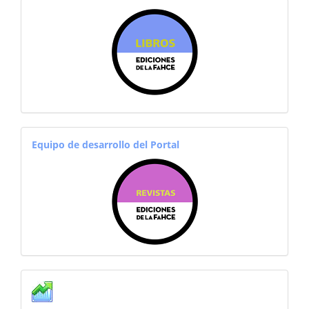
sitiosfahce
equiporevistas
Equipo de desarrollo del Portal
Estadisticas