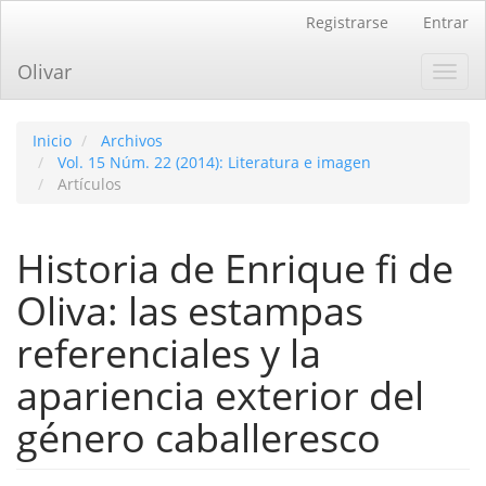
Navegación
Registrarse
Entrar
principal
Contenido
Olivar
Toggl
principal
navig
Barra
lateral
Inicio
Archivos
Vol. 15 Núm. 22 (2014): Literatura e imagen
Artículos
Historia de Enrique fi de
Oliva: las estampas
referenciales y la
apariencia exterior del
género caballeresco