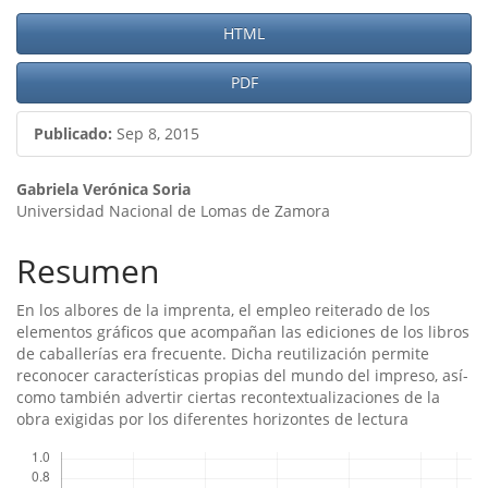
Barra
HTML
lateral
PDF
del
artículo
Publicado:
Sep 8, 2015
Contenido
Gabriela Verónica Soria
Universidad Nacional de Lomas de Zamora
principal
del
Resumen
artículo
En los albores de la imprenta, el empleo reiterado de los
elementos gráficos que acompañan las ediciones de los libros
de caballerí­as era frecuente. Dicha reutilización permite
reconocer caracterí­sticas propias del mundo del impreso, así­
como también advertir ciertas recontextualizaciones de la
obra exigidas por los diferentes horizontes de lectura
Descargas