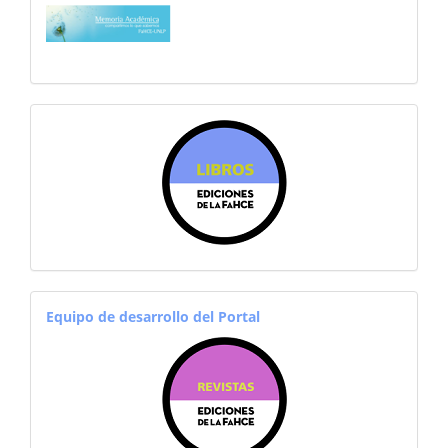
sitiosfahce
equiporevistas
Equipo de desarrollo del Portal