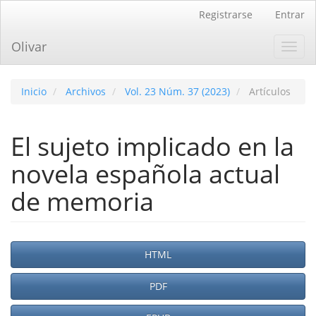
Navegación
Registrarse
Entrar
principal
Contenido
Olivar
Toggl
principal
navig
Barra
lateral
Inicio
Archivos
Vol. 23 Núm. 37 (2023)
Artículos
El sujeto implicado en la
novela española actual
de memoria
Barra
HTML
lateral
PDF
del