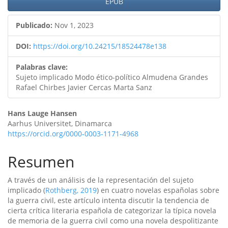
artículo
EPUB
Publicado:
Nov 1, 2023
DOI:
https://doi.org/10.24215/18524478e138
Palabras clave:
Sujeto implicado Modo ético-político Almudena Grandes
Rafael Chirbes Javier Cercas Marta Sanz
Contenido
Hans Lauge Hansen
Aarhus Universitet, Dinamarca
principal
https://orcid.org/0000-0003-1171-4968
del
Resumen
artículo
A través de un análisis de la representación del sujeto
implicado (
Rothberg, 2019
) en cuatro novelas españolas sobre
la guerra civil, este artículo intenta discutir la tendencia de
cierta crítica literaria española de categorizar la típica novela
de memoria de la guerra civil como una novela despolitizante