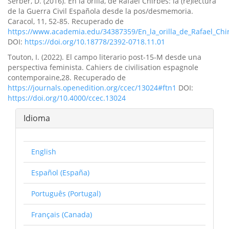
Serber, D. (2016). En la orilla, de Rafael Chirbes: la (re)lectura
de la Guerra Civil Española desde la pos/desmemoria.
Caracol, 11, 52-85. Recuperado de
https://www.academia.edu/34387359/En_la_orilla_de_Rafael_Ch
DOI:
https://doi.org/10.18778/2392-0718.11.01
Touton, I. (2022). El campo literario post-15-M desde una
perspectiva feminista. Cahiers de civilisation espagnole
contemporaine,28. Recuperado de
https://journals.openedition.org/ccec/13024#ftn1
DOI:
https://doi.org/10.4000/ccec.13024
Idioma
English
Español (España)
Português (Portugal)
Français (Canada)