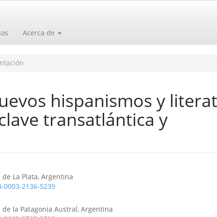
sos
Acerca de
ntación
uevos hispanismos y litera
clave transatlántica y
o
 de La Plata, Argentina
00-0003-2136-5239
 de la Patagonia Austral, Argentina