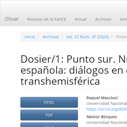
Navegación
principal
Contenido
Olivar
Revistas de la FaHCE
Actual
Archivos
Avi
principal
Barra
lateral
Inicio
Archivos
Vol. 23 Núm. 37 (2023)
Prese
Dosier/1: Punto sur. N
española: diálogos en 
transhemisférica
Barra
Contenid
Raquel Macciuci
HTML
Universidad Nacional
lateral
principal
https://orcid.org/00
del
PDF
del
Néstor Bórquez
Universidad Nacional