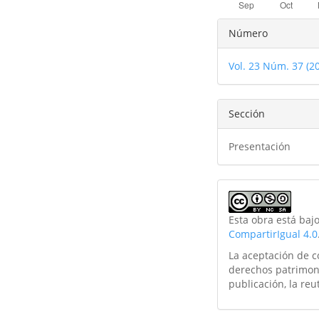
Detalles
Número
del
Vol. 23 Núm. 37 (2
artículo
Sección
Presentación
Esta obra está baj
CompartirIgual 4.0
La aceptación de co
derechos patrimoni
publicación, la reu