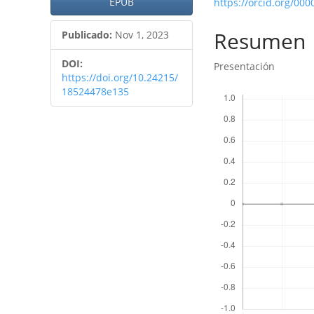
artículo
artículo
EPUB
https://orcid.org/00
Resumen
Publicado:
Nov 1, 2023
DOI:
Presentación
https://doi.org/10.24215/
Descargas
18524478e135