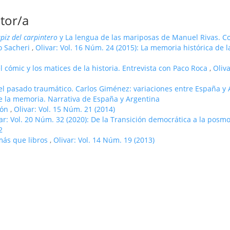
tor/a
ápiz del carpintero
y La lengua de las mariposas de Manuel Rivas. C
o Sacheri
,
Olivar: Vol. 16 Núm. 24 (2015): La memoria histórica de 
el cómic y los matices de la historia. Entrevista con Paco Roca
,
Oliva
 del pasado traumático. Carlos Giménez: variaciones entre España y
 de la memoria. Narrativa de España y Argentina
ión
,
Olivar: Vol. 15 Núm. 21 (2014)
ar: Vol. 20 Núm. 32 (2020): De la Transición democrática a la posm
2
 más que libros
,
Olivar: Vol. 14 Núm. 19 (2013)