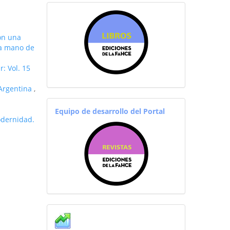
sitiosfahce
on una
la mano de
r: Vol. 15
 Argentina
,
equiporevistas
Equipo de desarrollo del Portal
odernidad.
Estadisticas