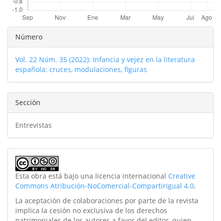
Detalles
Número
del
Vol. 22 Núm. 35 (2022): Infancia y vejez en la literatura
artículo
española: cruces, modulaciones, figuras
Sección
Entrevistas
Esta obra está bajo una licencia internacional
Creative
Commons Atribución-NoComercial-CompartirIgual 4.0
.
La aceptación de colaboraciones por parte de la revista
implica la cesión no exclusiva de los derechos
patrimoniales de los autores a favor del editor, quien