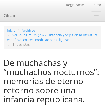
Navegación
Registrarse
Entrar
principal
Contenido
Olivar
Toggl
principal
navig
Barra
lateral
Inicio
Archivos
Vol. 22 Núm. 35 (2022): Infancia y vejez en la literatura
española: cruces, modulaciones, figuras
Entrevistas
De muchachas y
“muchachos nocturnos”:
memorias de eterno
retorno sobre una
infancia republicana.