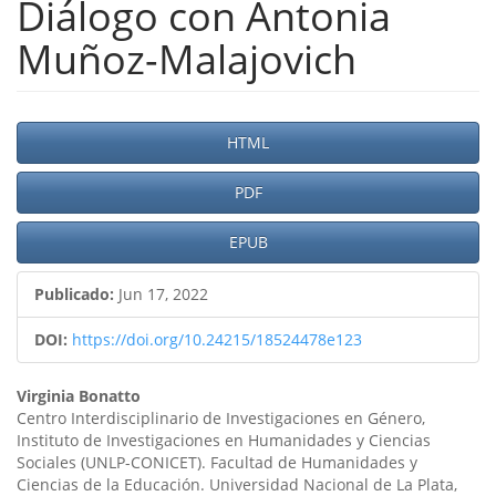
Diálogo con Antonia
Muñoz-Malajovich
Barra
HTML
lateral
PDF
del
artículo
EPUB
Publicado:
Jun 17, 2022
DOI:
https://doi.org/10.24215/18524478e123
Contenido
Virginia Bonatto
Centro Interdisciplinario de Investigaciones en Género,
principal
Instituto de Investigaciones en Humanidades y Ciencias
Sociales (UNLP-CONICET). Facultad de Humanidades y
del
Ciencias de la Educación. Universidad Nacional de La Plata,