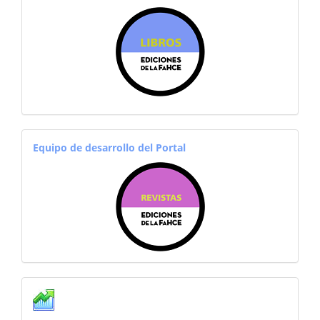
sitiosfahce
equiporevistas
Equipo de desarrollo del Portal
Estadisticas