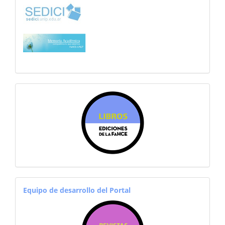
sitiosfahce
equiporevistas
Equipo de desarrollo del Portal