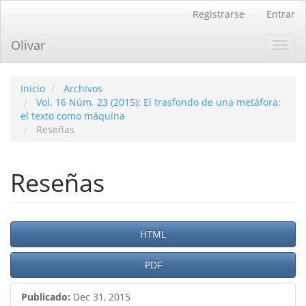
Navegación
Registrarse
Entrar
principal
Contenido
Olivar
Toggl
principal
navig
Barra
lateral
Inicio
Archivos
Vol. 16 Núm. 23 (2015): El trasfondo de una metáfora:
el texto como máquina
Reseñas
Reseñas
Barra
HTML
lateral
PDF
del
artículo
Publicado:
Dec 31, 2015