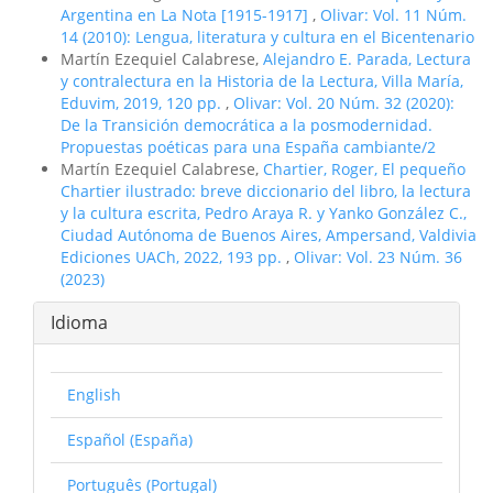
Argentina en La Nota [1915-1917]
,
Olivar: Vol. 11 Núm.
14 (2010): Lengua, literatura y cultura en el Bicentenario
Martín Ezequiel Calabrese,
Alejandro E. Parada, Lectura
y contralectura en la Historia de la Lectura, Villa Marí­a,
Eduvim, 2019, 120 pp.
,
Olivar: Vol. 20 Núm. 32 (2020):
De la Transición democrática a la posmodernidad.
Propuestas poéticas para una España cambiante/2
Martín Ezequiel Calabrese,
Chartier, Roger, El pequeño
Chartier ilustrado: breve diccionario del libro, la lectura
y la cultura escrita, Pedro Araya R. y Yanko González C.,
Ciudad Autónoma de Buenos Aires, Ampersand, Valdivia
Ediciones UACh, 2022, 193 pp.
,
Olivar: Vol. 23 Núm. 36
(2023)
Idioma
English
Español (España)
Português (Portugal)