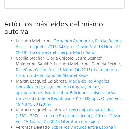
Artículos más leídos del mismo
autor/a
Luciano Miglierina,
Fernando Aramburu, Patria, Buenos
Aires, Tusquets, 2016, 648 pp.
,
Olivar: Vol. 18 Núm. 27
(2018): Escrituras del cuerpo: Marta Sanz
Cecilia Stecher, Gloria Chicote, Laura Sesnich,
Maïmouna Sankhé, Luciano Miglierina, Daniela Serber,
Reseñas
,
Olivar: Vol. 16 Núm. 24 (2015): La memoria
histórica de la mano de Manuel Rivas
Martín Ezequiel Calabrese,
Marí­a de los Ángeles
González Briz, El Quijote en Uruguay: mito y
apropiaciones, Montevideo, Ediciones Universitarias,
Universidad de la República, 2017, 342 pp.
,
Olivar: Vol.
19 Núm. 30 (2019)
Martín Ezequiel Calabrese,
Dos Quijotes parecidos
(1780-1797): cotejo de Programas Iconográficos
,
Olivar:
Vol. 15 Núm. 22 (2014): Literatura e imagen
Verónica Delgado,
Sobre los ví­nculos entre España y