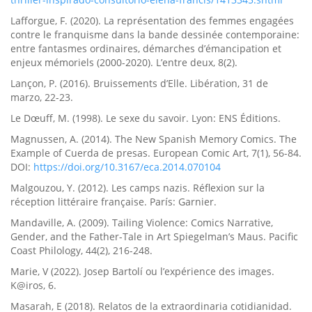
Lafforgue, F. (2020). La représentation des femmes engagées
contre le franquisme dans la bande dessinée contemporaine:
entre fantasmes ordinaires, démarches d’émancipation et
enjeux mémoriels (2000-2020). L’entre deux, 8(2).
Lançon, P. (2016). Bruissements d’Elle. Libération, 31 de
marzo, 22-23.
Le Dœuff, M. (1998). Le sexe du savoir. Lyon: ENS Éditions.
Magnussen, A. (2014). The New Spanish Memory Comics. The
Example of Cuerda de presas. European Comic Art, 7(1), 56-84.
DOI:
https://doi.org/10.3167/eca.2014.070104
Malgouzou, Y. (2012). Les camps nazis. Réflexion sur la
réception littéraire française. París: Garnier.
Mandaville, A. (2009). Tailing Violence: Comics Narrative,
Gender, and the Father-Tale in Art Spiegelman’s Maus. Pacific
Coast Philology, 44(2), 216-248.
Marie, V (2022). Josep Bartolí ou l’expérience des images.
K@iros, 6.
Masarah, E (2018). Relatos de la extraordinaria cotidianidad.