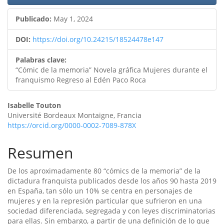
lateral
Publicado:
May 1, 2024
del
artículo
DOI:
https://doi.org/10.24215/18524478e147
Palabras clave:
“Cómic de la memoria” Novela gráfica Mujeres durante el
franquismo Regreso al Edén Paco Roca
Contenido
Isabelle Touton
Université Bordeaux Montaigne, Francia
principal
https://orcid.org/0000-0002-7089-878X
del
Resumen
artículo
De los aproximadamente 80 “cómics de la memoria” de la
dictadura franquista publicados desde los años 90 hasta 2019
en España, tan sólo un 10% se centra en personajes de
mujeres y en la represión particular que sufrieron en una
sociedad diferenciada, segregada y con leyes discriminatorias
para ellas. Sin embargo, a partir de una definición de lo que