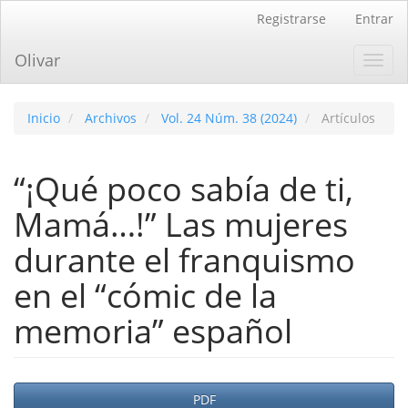
Navegación
Registrarse
Entrar
principal
Contenido
Olivar
Toggl
principal
navig
Barra
lateral
Inicio
Archivos
Vol. 24 Núm. 38 (2024)
Artículos
“¡Qué poco sabía de ti,
Mamá…!” Las mujeres
durante el franquismo
en el “cómic de la
memoria” español
Barra
PDF