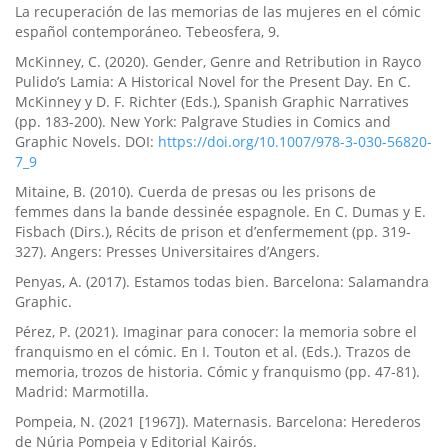
La recuperación de las memorias de las mujeres en el cómic
español contemporáneo. Tebeosfera, 9.
McKinney, C. (2020). Gender, Genre and Retribution in Rayco
Pulido’s Lamia: A Historical Novel for the Present Day. En C.
McKinney y D. F. Richter (Eds.), Spanish Graphic Narratives
(pp. 183-200). New York: Palgrave Studies in Comics and
Graphic Novels. DOI:
https://doi.org/10.1007/978-3-030-56820-
7_9
Mitaine, B. (2010). Cuerda de presas ou les prisons de
femmes dans la bande dessinée espagnole. En C. Dumas y E.
Fisbach (Dirs.), Récits de prison et d’enfermement (pp. 319-
327). Angers: Presses Universitaires d’Angers.
Penyas, A. (2017). Estamos todas bien. Barcelona: Salamandra
Graphic.
Pérez, P. (2021). Imaginar para conocer: la memoria sobre el
franquismo en el cómic. En I. Touton et al. (Eds.). Trazos de
memoria, trozos de historia. Cómic y franquismo (pp. 47-81).
Madrid: Marmotilla.
Pompeia, N. (2021 [1967]). Maternasis. Barcelona: Herederos
de Núria Pompeia y Editorial Kairós.