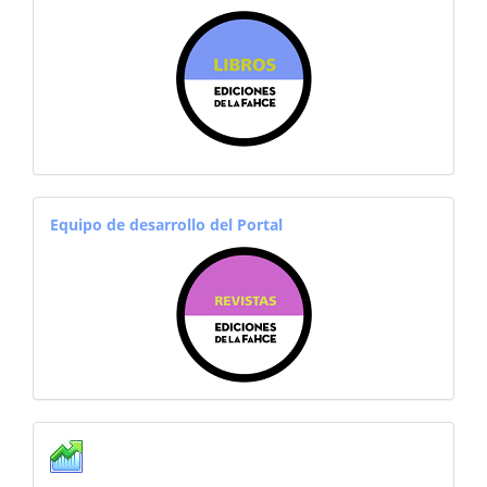
sitiosfahce
equiporevistas
Equipo de desarrollo del Portal
Estadisticas