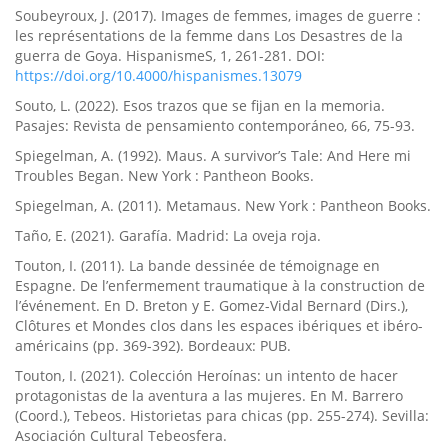
Soubeyroux, J. (2017). Images de femmes, images de guerre :
les représentations de la femme dans Los Desastres de la
guerra de Goya. HispanismeS, 1, 261-281. DOI:
https://doi.org/10.4000/hispanismes.13079
Souto, L. (2022). Esos trazos que se fijan en la memoria.
Pasajes: Revista de pensamiento contemporáneo, 66, 75-93.
Spiegelman, A. (1992). Maus. A survivor’s Tale: And Here mi
Troubles Began. New York : Pantheon Books.
Spiegelman, A. (2011). Metamaus. New York : Pantheon Books.
Taño, E. (2021). Garafía. Madrid: La oveja roja.
Touton, I. (2011). La bande dessinée de témoignage en
Espagne. De l’enfermement traumatique à la construction de
l’événement. En D. Breton y E. Gomez-Vidal Bernard (Dirs.),
Clôtures et Mondes clos dans les espaces ibériques et ibéro-
américains (pp. 369-392). Bordeaux: PUB.
Touton, I. (2021). Colección Heroínas: un intento de hacer
protagonistas de la aventura a las mujeres. En M. Barrero
(Coord.), Tebeos. Historietas para chicas (pp. 255-274). Sevilla:
Asociación Cultural Tebeosfera.