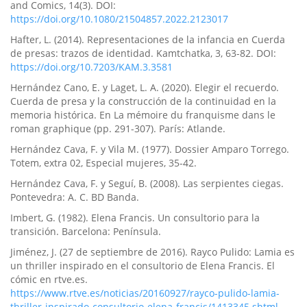
and Comics, 14(3). DOI:
https://doi.org/10.1080/21504857.2022.2123017
Hafter, L. (2014). Representaciones de la infancia en Cuerda
de presas: trazos de identidad. Kamtchatka, 3, 63-82. DOI:
https://doi.org/10.7203/KAM.3.3581
Hernández Cano, E. y Laget, L. A. (2020). Elegir el recuerdo.
Cuerda de presa y la construcción de la continuidad en la
memoria histórica. En La mémoire du franquisme dans le
roman graphique (pp. 291-307). París: Atlande.
Hernández Cava, F. y Vila M. (1977). Dossier Amparo Torrego.
Totem, extra 02, Especial mujeres, 35-42.
Hernández Cava, F. y Seguí, B. (2008). Las serpientes ciegas.
Pontevedra: A. C. BD Banda.
Imbert, G. (1982). Elena Francis. Un consultorio para la
transición. Barcelona: Península.
Jiménez, J. (27 de septiembre de 2016). Rayco Pulido: Lamia es
un thriller inspirado en el consultorio de Elena Francis. El
cómic en rtve.es.
https://www.rtve.es/noticias/20160927/rayco-pulido-lamia-
thriller-inspirado-consultorio-elena-francis/1413345.shtml