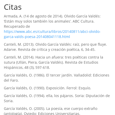
Citas
Armada, A. (14 de agosto de 2014). Olvido Garcí­a Valdés:
‘Están muy solos también los animales’. ABC Cultura.
Recuperado de
https://www.abc.es/cultura/libros/20140811/abci-olvido-
garca-valds-poesa-201408041118.html
Canteli, M. (2013). Olvido Garcí­a Valdés: raí­z, pero que fluye.
Adarve. Revista de crí­tica y creación poética, 6, 34-45.
Canteli, M. (2014). Hacia un afuera: tres poéticas contra la
sutura (Ullán, Piera, Garcí­a Valdés). Revista de Estudios
Hispánicos, 48 (3), 597-618.
Garcí­a Valdés, O. (1986). El tercer jardí­n. Valladolid: Ediciones
del Faro.
Garcí­a Valdés, O. (1990). Exposición. Ferrol: Esquí­o.
Garcí­a Valdés, O. (1994). ella, los pájaros. Soria: Diputación de
Soria.
Garcí­a Valdés, O. (2005). La poesí­a, ese cuerpo extraño
(antologí­a). Oviedo: Ediciones Universitarias.