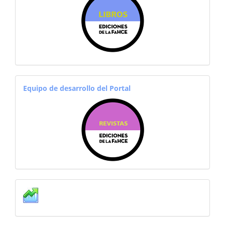
equiporevistas
Equipo de desarrollo del Portal
Estadisticas