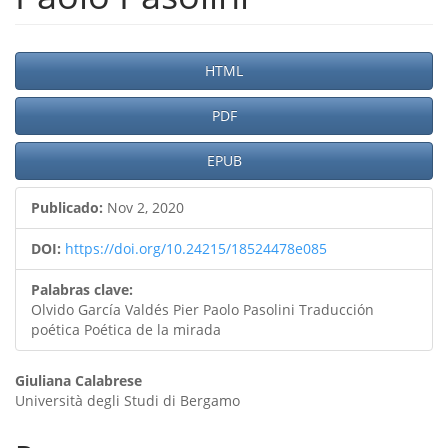
Barra
HTML
lateral
PDF
del
artículo
EPUB
Publicado:
Nov 2, 2020
DOI:
https://doi.org/10.24215/18524478e085
Palabras clave:
Olvido García Valdés Pier Paolo Pasolini Traducción
poética Poética de la mirada
Contenido
Giuliana Calabrese
Università degli Studi di Bergamo
principal