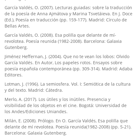
Garcí­a Valdés, O. (2007). Lecturas guiadas: sobre la traducción
de la poesí­a de Anna Ajmátova y Marina Tsvetáieva. En J. Doce
(Ed.), Poesí­a en traducción (pp. 159-177). Madrid: Cí­rculo de
Bellas Artes.
Garcí­a Valdés, O. (2008). Esa polilla que delante de mí­
revolotea. Poesí­a reunida (1982-2008). Barcelona: Galaxia
Gutenberg.
Jiménez Heffernan, J. (2004). Que no te vean los lobos: Olvido
Garcí­a Valdés. En Autor, Los papeles rotos. Ensayos sobre
poesí­a española contemporánea (pp. 309-314). Madrid: Adaba
Editores.
Lotman, J. (1996). La semiosfera. Vol. I: Semiótica de la cultura
y del texto. Madrid: Cátedra.
Merlo, A. (2017). Los útiles y los inútiles. Presencia y
visibilidad de los objetos en el cine. Bogotá: Universidad de
los Andes/Ediciones Uniandes.
Milán, E. (2008). Prólogo. En O. Garcí­a Valdés, Esa polilla que
delante de mí­ revolotea. Poesí­a reunida(1982-2008) (pp. 5-21).
Barcelona: Galaxia Gutenberg.