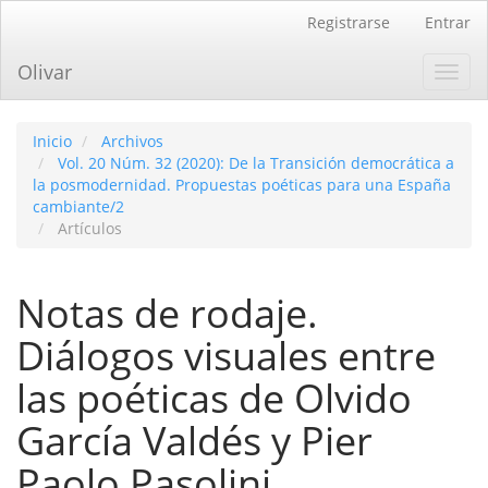
Navegación
Registrarse
Entrar
principal
Contenido
Olivar
Toggl
principal
navig
Barra
lateral
Inicio
Archivos
Vol. 20 Núm. 32 (2020): De la Transición democrática a
la posmodernidad. Propuestas poéticas para una España
cambiante/2
Artículos
Notas de rodaje.
Diálogos visuales entre
las poéticas de Olvido
Garcí­a Valdés y Pier
Paolo Pasolini