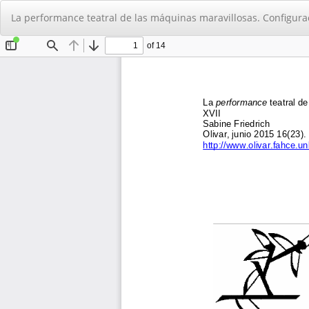
Volver
La performance teatral de las máquinas maravillosas. Configuracio
a
los
detalles
del
artículo