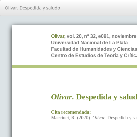
Volver
Olivar. Despedida y saludo
a
los
detalles
del
artículo