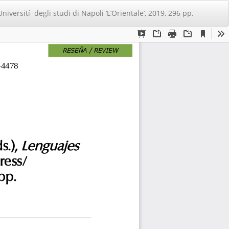
De
De
iversití degli studi di Napoli ‘L’Orientale’, 2019, 296 pp.
PD